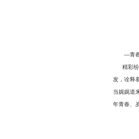
—青
精彩
发，诠释
当娓娓道
年青春、