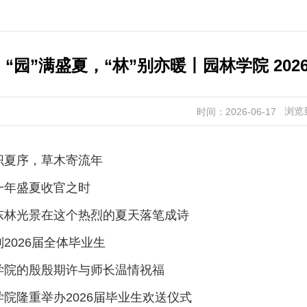
“园”满盛夏，“林”别亦暖丨园林学院 20
浏览
时间：2026-06-17
织夏序，草木寄流年
一年盛夏收官之时
东林光景在这个热烈的夏天落笔成诗
别
2026
届全体毕业生
学院的殷殷期许与师长温情祝福
学院隆重举办
2026
届毕业生欢送仪式