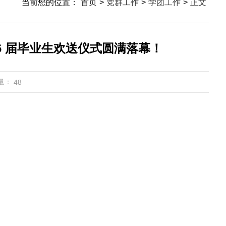
当前您的位置：
首页
>
党群工作
>
学团工作
>
正文
26 届毕业生欢送仪式圆满落幕！
量：
48