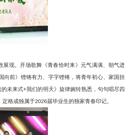
数展现。开场歌舞《青春恰时来》元气满满、朝气迸
国向前》铿锵有力、字字铿锵，将青年初心、家国担
我的未来式
+
我们的明天》旋律婉转熟悉，句句唱尽四
，定格成独属于
2026
届毕业生的独家青春印记。