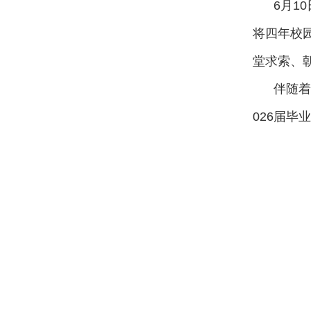
6
月
10
将四年校
堂求索、
伴随着
026
届毕业