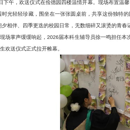
日下午，欢送仪式在俭德园四楼温情开幕。现场布置温馨
园时光轻轻珍藏，围坐在一张张圆桌前，共享这份独特的
朝夕相伴、四季更迭的校园日常，无数细碎又滚烫的青春
现场掌声缓缓响起，
2026
届本科生辅导员徐一鸣担任本
生欢送仪式正式拉开帷幕。