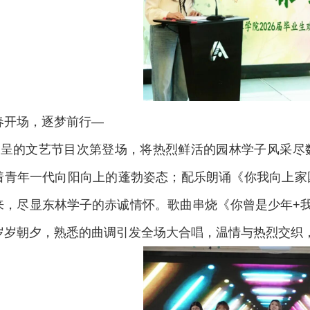
春开场，逐梦前行—
纷呈的文艺节目次第登场，将热烈鲜活的园林学子风采尽
着青年一代向阳向上的蓬勃姿态；配乐朗诵《你我向上家
来，尽显东林学子的赤诚情怀。歌曲串烧《你曾是少年
+
岁岁朝夕，熟悉的曲调引发全场大合唱，温情与热烈交织