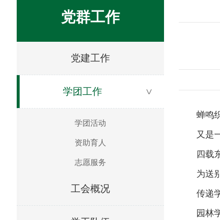
党群工作
党建工作
学团工作
>
蝉鸣
学团活动
又是
资助育人
四载
志愿服务
为送
工会概况
传递
园林