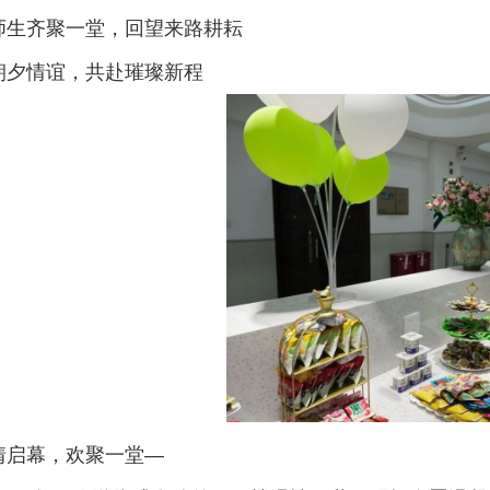
师生齐聚一堂，回望来路耕耘
朝夕情谊，共赴璀璨新程
情启幕，欢聚一堂—