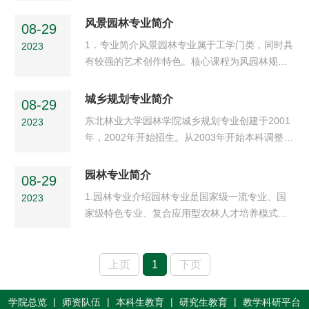
核心特色，构建协同培养体系，着力培养兼具智
慧技术应用能力、工程技术实力与生态人文素
风景园林专业简介
08-29
养，适配景观行业智能化、数字化转型趋势，能
1．专业简介风景园林专业属于工学门类，同时具
2023
够运用智慧技术服务于城乡景观智慧化营造、城
有较强的艺术创作特色。核心课程为风园林规划
市更新与运维等领域，助力城乡人居环境高质量
设计、风景园林建筑与工程技术、风景园林植物
发展，具备家国情怀与国际视野的拔尖创新人
应用、生态修复和历史遗产保护等。本专业人才
城乡规划专业简介
才。该专业以 "厚基础，强技能，重实践，高适
08-29
培养目标是培养学生具备社会责任感、创新精神
配" 为培养核心，在学校的整体布局与资源倾斜
东北林业大学园林学院城乡规划专业创建于2001
2023
和突出的实践动手能力，毕业生可在规划设计机
下，...
年，2002年开始招生。从2003年开始本科调整为
构、科研院所、管理部门、相关企业从事风景园
五年制，目前已有14届毕业生。2004年获得“城
林的规划、设计、保护、施工、管理及科学研究
市规划与设计”二级学科硕士点，2011年获得城乡
园林专业简介
等工作。2．专业特色（1）学科知识广博就业面
08-29
规划学一级学科硕士点，2016年评为东北林业大
宽风景园林是人居环...
1.园林专业介绍园林专业是国家级一流专业、国
2023
学校重点建设专业。在近19年的发展历程中，城
家级特色专业、复合应用型农林人才培养模式改
乡规划专业结合东北林业大学与园林学院的学科
革试点专业。本专业致力于培养具有良好道德修
背景与专业优势，紧紧围绕国家对城乡规划专业
养和职业精神，具备扎实的专业基础理论，掌握
人才的现实培养需求，形成了立足寒地城乡，强
生态学、植物学、设计学的研究方法，能够在园
上页
1
下页
化生态规划优势，...
林植物培育、园林苗木栽培及养护、园林规划与
设计、园林工程施工管理等领域从事苗木生产、
|
|
|
|
学院总览
师资队伍
本科生教育
研究生教育
教学科研平台