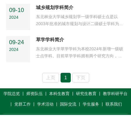
专业学位硕士点为2006年获批在第四轮学科评估
人，其中教授9人，副教授10人，云集了我国在
城乡规划学科简介
中获得B档位。对应风景园林和园林两个国家级一
09-10
北方特色观赏植物种质资源和园林植物生态效益
流专业。科研平台...
​东北林业大学城乡规划学一级学科硕士点是以
2024
研究等领域最优秀的教学、科研人才。现拥有寒
2003年批准的城市规划与设计二级硕士学科为基
区园林植物种质资源开发与景观生态修复省级重
础发展的，2011年经国务院学位委员会批准获得
点实验室、园林省级教学示范中心、全国风景园
城乡规划学一级学科的硕士授予权。面向全国培
草学学科简介
林科普教育基地、国家级技能大师工作室、黑龙
09-24
养城乡规划领域专业人才，现已为国家培养了
江省非物质文化遗产教...
东北林业大学草学学科为本校2024年新增一级硕
2024
300多名硕士研究生。学科以东北地区区域经济
士点学科。目前草学学科拥有两个研究方向，分
社会发展需求为导向，以关注寒地林区、垦区、
别是：草原学、草坪绿地与景观学。学科现有博
资源型城乡问题为研究特色、注重学科交叉，注
士生导师5人，硕士生导师人10人，其中教授5
重实践环节，面向全国培养城乡规划领域专业人
人，副教授8人。近年来，团队教师多次承担国家
上页
1
下页
才，学科立足区域，形成...
级、省部级科研项目，获得省、部级奖励10余
项，在SCI、CSSCI等高水平期刊发表相关论文
|
|
|
|
学院总览
师资队伍
本科生教育
研究生教育
教学科研平台
150余篇，为草学学科的建设和发展积蓄了重要
|
|
|
|
|
党群工作
学术活动
国际交流
学生服务
联系我们
的研究基础。学科依托国家林业草原寒区功能性
草业工程技术研究中心及寒...
东北林业大学园林学院 中国黑龙江省哈尔滨市香坊区和兴路26号 邮
编：150040 电话：0451-82191548 数建办技术支持