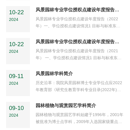
林业大学园林学院为2005年首批获得风景园林硕
士专业学位招生资格单位。风景园林硕士专业学
风景园林专业学位授权点建设年度报告（2022）
10-22
位类别是以风景园林及人居环境相关职业任职资
风景园林专业学位授权点建设年度报告（2022
2024
格为背景，综合运用科学和人文、技术和艺术手
年）一、学位授权点建设情况1 目标与标准东北
段，以协调人与自然之间的关系为宗旨，研究人
林业大学园林学院为2005年首批获得风景园林硕
类户外空间环境的一种学位类型。园林学院风景
士专业学位招生资格单位。风景园林硕士专业学
风景园林专业学位授权点建设年度报告（2021）
园林专业学位分为风景园林规划与设计、寒地园
10-22
位类别是以风景园林及人居环境相关职业任职资
林观赏植物种质资源收...
风景园林专业学位授权点建设年度报告（2021
2024
格为背景，综合运用科学和人文、技术和艺术手
年） 一、学位授权点建设情况1 目标与标准东北
段，以协调人与自然之间的关系为宗旨，研究人
林业大学园林学院为2005年首批获得风景园林硕
类户外空间环境的一种学位类型。园林学院风景
士专业学位招生资格单位。风景园林硕士专业学
风景园林学科简介
园林专业学位分为风景园林规划与设计、寒地园
09-11
位类别是以风景园林及人居环境相关职业任职资
林观赏植物种质资源收...
​历史沿革：我院风景园林博士专业学位点应2022
2024
格为背景，综合运用科学和人文、技术和艺术手
年教育部《研究生教育学科专业目录(2022年)》
段，以协调人与自然之间的关系为宗旨，研究人
要求调整而来。此前风景园林学为2011年获批的
类户外空间环境的一种学位类型。园林学院风景
首批风景园林学博士点，国家林草局重点学科、
园林植物与观赏园艺学科简介
园林专业学位分为风景园林规划与设计、寒地园
09-10
黑龙江省重点学科及黑龙江省高水平大学和优势
林观赏植物种质资源收...
园林植物与观赏园艺学科始建于1996年，2001年
2024
特色学科。在2016年国务院学位办全国一级学科
被批准为博士点学科，2009年入选国家级重点学
评估中风景园林学获得B+档位。对应的风景园林
科。学科现有博士生导师8人，硕士生导师人13