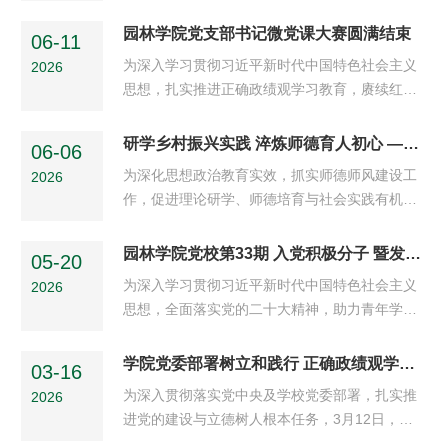
题组、聆动志愿者协会及闫家岗社区党群服务中
心，先后开展自然疗愈手作茶话会、社区花园共
园林学院党支部书记微党课大赛圆满结束
06-11
建日两场系列主题活动。活动以党建为纽带、共
为深入学习贯彻习近平新时代中国特色社会主义
2026
建为抓手、自然为媒介，引导居民从“看见美
思想，扎实推进正确政绩观学习教育，赓续红色
好”走向“亲手创造美好”，用点滴微小力量打造社
血脉，共贺建党 105 周年，6月9日上午，园林学
区共享花园。闫家岗社区以北大荒退休职工为主
院举办“庆建党105载 铸忠诚担当魂”党支部书记
研学乡村振兴实践 淬炼师德育人初心 ——园林学院党委组织师生走进科技小院驻地玉林村开展实地调研
体，老年居民保持着亲近自然、热爱劳作的生活
06-06
微党课大赛。文法学院党委书记侯彦杰，园林学
习惯，平日里喜欢在楼边养花种菜，...
为深化思想政治教育实效，抓实师德师风建设工
2026
院党委书记赵新勇，党委副书记、副院长杨扬，
作，促进理论研学、师德培育与社会实践有机融
党委委员庞颖，办公室主任栗辉担任评委。本次
合，近日，东北林业大学园林学院党委组织师生
大赛紧扣建党105周年、哈尔滨解放80周年重要
代表前往黑龙江玉林乡村文旅科技小院驻地哈尔
园林学院党校第33期 入党积极分子 暨发展对象培训班顺利开班
节点，围绕正确政绩观、红色血脉传承、纪律规
05-20
滨市松北区玉林村（龙江苗木花卉第一村）开展
矩教育、“林区三问”与兴林使命等内容，...
为深入学习贯彻习近平新时代中国特色社会主义
2026
乡村振兴专题实地调研实践。引导教师在躬身实
思想，全面落实党的二十大精神，助力青年学生
践中涵养师德、践行使命，带领学生学生沉浸式
补足精神之钙、筑牢信仰之基。5月19日中午，
感受乡村振兴建设实效与生态文明建设丰硕成
学院党校在文博楼916教室举行第33期入党积极
学院党委部署树立和践行 正确政绩观学习教育工作
果。师生活动首站走进玉林村鱼菜共生生态农业
03-16
分子暨发展对象培训班开班仪式。学院党委书记
产业园，实地观摩种养项目、...
为深入贯彻落实党中央及学校党委部署，扎实推
2026
赵新勇，党委副书记、副院长杨扬，以及全体学
进党的建设与立德树人根本任务，3月12日，学
生党支部书记参加开班仪式，仪式由本期培训班
院召开党委扩大会议，专题研究部署树立和践行