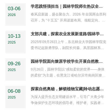
班主任孙康尧老师主持。学院党委书记赵新勇对
正确政绩观学习教育工作。学院党委委员、各党
学思践悟强担当｜园林学院师生热议全国两会精神
参训学员提出三点殷切期望：一是深化理论学
03-06
支部书记参加会议，学院党委书记赵新勇主持会
习，深学细悟党的创新理论，坚定理想信念，...
春风启新篇，盛会聚合力。2026 年全国两会胜利
2026
议并作工作部署。 会议传达学习了党中央及学校
召开，为 “十五五” 开局谋篇布局、领航定向。园
党委关于开展树立和践行正确政绩观学习教育的
林学院全体师生第一时间学习领会两会精神，聚
有关要求，紧扣“立党为公、为民造福、科学决
焦高质量发展、新质生产力、人才培养、民生福
支部共建，探索农业发展新道路/园林学院师生代表赴鸡西市
策、真抓实干”总要求，结合学院党建、教学科
10-13
祉等热点议题，结合专业实践畅谈感悟、凝聚共
研、人才培养与管理服务实际，...
2025年09月26日上午，东北林业大学园林学院党
2025
识。全院师生以学促思、以思践行，把思想和行
委书记赵新勇带队，副院长何淼、风景园林系教
动统一到中央部署上来，以昂扬姿态把两会精神
工党支部书记李彦雪、园林植物支部党员代表张
转化为立德树人、科研创新、服务社会的生动实
彦妮教授等及风景园林专业硕士生设计团队一行7
园林学院面向燎原学校学生开展自然教育与身心疗愈活动
践。在“十四五”圆满收官与“十五五”谋篇布局的承
09-26
人到鸡西市艾维农庄开展支部共建交流活动，与
启关键节点，...
9月26日，园林学院以“感知柔软的世界——身体
2025
鸡西市城子河区委组织部长安娜、永丰乡党委书
的柔软”为主题，在黑龙江省哈尔滨市南岗区燎原
记张雨绮及艾维农庄总经理陆福仁等人进行了座
学校组织开展了一场面向智力障碍儿童的自然探
谈与交流。在交流中安娜部长表示，通过与东北
索与身心疗愈主题活动，共有25名学生及近30名
探索自然奥秘，解锁植物宝藏|聆动志愿者协会开展“自然课堂3.0・宝藏植物在哪里”主题志愿活动
林业大学风景园林系教工党支部开展的共建合
06-08
园林学院师生和社会公益人士参与。本次活动由
作，切实解决了许多实...
为深入提升生态文明建设水平，引导广大青少年
2025
风景园林系教工党支部、园林学院聆动志愿者协
争做保护生态环境的倡导者、维护者、实践者，
会、萤火社会服务中心、全国社区花园设计营造
值此第54个世界环境日之际，聆动志愿者协会联
与社区参与活动小组、寒野童行自然教育工作室