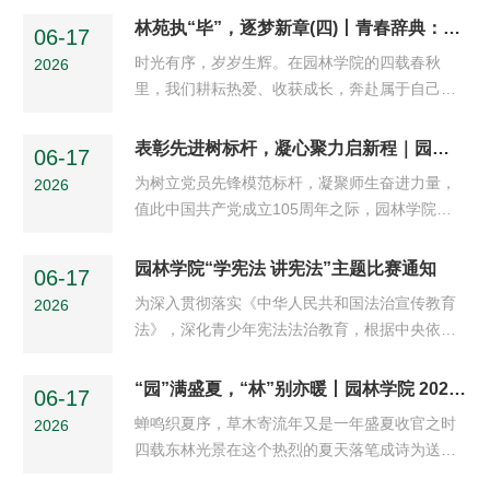
帅”专项实践由学院李彦雪老师带队，董晴、陈世
康月系列活动。活动以体育为纽带，覆盖趣味运
林苑执“毕”，逐梦新章(四)丨青春辞典：解锁属于我们的独家记忆
常、焦子涵和冯素丽四名学生组成“境绘行小
06-17
动、集体竞技、智力对弈等多元形式，共推出六
队”实践队伍，立足乡村振兴发展需求，...
时光有序，岁岁生辉。在园林学院的四载春秋
2026
类主题活动，实现师生全员参与、全程同乐，在
里，我们耕耘热爱、收获成长，奔赴属于自己的
运动中强健体魄、凝聚力量、传递活力，充分展
山海。大学的时光热烈且丰盈，每一段奔赴、每
现园林学子团结奋进、昂扬向上的精神风貌。
一次蜕变、每一场相逢，都拼凑成独一无二的青
表彰先进树标杆，凝心聚力启新程｜园林学院“七一”表彰仪式圆满举办
SPORTS开幕式4月22日，开幕式于文博楼前广
06-17
春篇章。若用三个关键词，凝练这充实滚烫的四
场隆重举行。学校体育部主任关大鹏、...
为树立党员先锋模范标杆，凝聚师生奋进力量，
2026
年，你会用怎样的字句，定义属于自己的毕业时
值此中国共产党成立105周年之际，园林学院开
光？01成长向｜破局与蜕变步履不停，精进不
展七一表彰大会。学院领导班子、各党支部书
止。四年的时光里，我们突破自我、沉淀蜕变，
记、师生党员齐聚现场，共同见证荣誉表彰时
园林学院“学宪法 讲宪法”主题比赛通知
在一次次尝试中积累力量，在不断成长中愈发从
06-17
刻，聆听榜样心声，汲取前行力量。大会伊始，
容。每一次突破，都是青春最亮眼的勋章。...
为深入贯彻落实《中华人民共和国法治宣传教育
2026
学院党委副书记、副院长杨扬宣读表彰决定，公
法》，深化青少年宪法法治教育，根据中央依法
布优秀共产党员、优秀党务工作者、先进基层党
治国办有关任务部署和教育部办公厅、最高人民
组织以及党支部书记微党课大赛各类获奖个人与
法院办公厅、最高人民检察院办公厅、公安部办
“园”满盛夏，“林”别亦暖丨园林学院 2026 届毕业生欢送仪式圆满落幕！
集体名单。颁奖环节有序进行，学院党委书记赵
06-17
公厅、司法部办公厅关于举办第十一届全国学
新勇，党委委员李文、李彦雪、...
蝉鸣织夏序，草木寄流年又是一年盛夏收官之时
2026
生“学宪法讲宪法”活动的通知要求，结合黑龙江
四载东林光景在这个热烈的夏天落笔成诗为送别
省教育厅等五部门关于组织开展第十一届全省学
2026届全体毕业生传递学院的殷殷期许与师长温
生“学宪法讲宪法”活动的统一部署，我院决定举