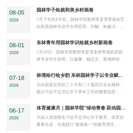
艾维农庄的成长历程。团队以风景园林专业知识
为基石，投身乡村环境美化、墙体彩绘营造；深
园林学子绘就和美乡村画卷
08-05
入温室探索植物栽培技术，尝试薄荷纯露蒸馏萃
7月下旬至8月初，园林学院教师李彦雪带领农艺
2026
取，挖掘乡土草本资源价值。实践途中，团队接
由风景园林专业学生周思萌、刘畅、林鑫洁、汪
受媒体走访调研，向来访领导展示青年学子助农
沁琼组成的农艺乡创小队奔赴鸡西市城子河区农
成果，在交流对话中明晰时代使命。从理论走向
艺园林科技小院艾维农庄，开启专项揭榜挂帅社
东林青年用园林学识绘就乡村新画卷
乡土，青年们真切体会到乡村振兴的现实图景，
08-01
会实践。本次实践立足风景园林专业特色，聚焦
读懂专业知识服务基层的深刻意义。...
7月20日，园林学院教师李彦雪老师带领风景园
2026
农庄景观风貌薄弱、空间氛围感不足等实际问
林专业学生孙然、白鑫馨、杨志文、黄湘婷组成
题，深入田间地头、温室一线开展实景调研、景
的筑绿兴乡青年团，来到鸡西市艾维农庄开展三
观设计、施工改造、绿植管护等系列工作，真正
下乡助农实践活动。学生走出校园，凭借植物造
林境绘行绘乡韵 东林园林学子以专业赋能乡村振兴
把专业论文写在龙江乡土大地上。校地共建深耕
07-18
景、景观规划等专长优化园区风貌，助力农庄农
调研，精准锚定乡村需求本次实践依托园林学院
为全面落实党的二十大和二十届历次全会精神，
2026
旅融合发展。队员在温室进行宣传工作团队走进
风景园林系教工党支部与艾维农庄党支部结对共
践行习近平总书记关于青年工作的重要思想，
恒温温室大棚，实地观察大棚钢结构骨架、植物
建平台开展，...
2026年暑期，东北林业大学园林学院响应学校文
造景布局、现代农业种植设施，结合专业知识分
化科技卫生“三下乡”社会实践部署，组织“林境绘
体育健康月｜园林学院“绿动青春 跃动园林”体育健康月系列活动圆满落幕！ 跃动园林
析温室景观营造思路。队员们围坐长桌，分工整
06-17
行小队”赴黑龙江城子河农艺园林科技小院，开
理所见所闻、庄园特色业态素材。...
为深入贯彻落实习近平总书记关于教育、体育的
2026
展“揭榜挂帅”专项乡村赋能实践，以专业所长助
重要论述，全面践行“健康第一”的教育理念，园
力当地农旅提质、乡村风貌升级。本次“揭榜挂
林学院精心策划开展“绿动青春跃动园林”体育健