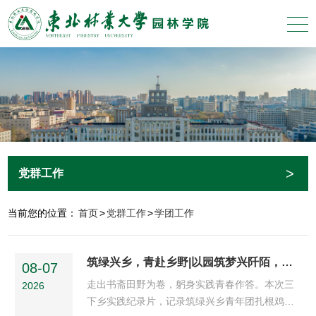
>
党群工作
当前您的位置：
首页
>
党群工作
>
学团工作
筑绿兴乡，青赴乡野|以园筑梦兴阡陌，执笔绘野润乡山——筑绿兴乡青年团实践纪实
08-07
走出书斋田野为卷，躬身实践青春作答。本次三
2026
下乡实践纪录片，记录筑绿兴乡青年团扎根鸡西