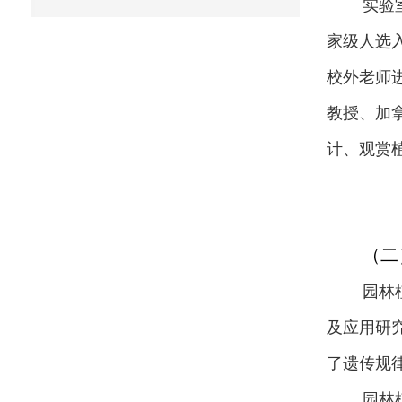
实验
家级人选
校外老师
教授、加
计、观赏
（二
园林
及应用研
了遗传规
园林