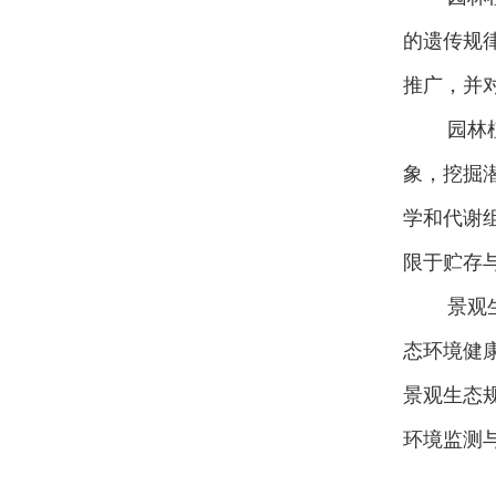
的遗传规
推广，并
园林
象，挖掘
学和代谢
限于贮存
景观
态环境健
景观生态
环境监测