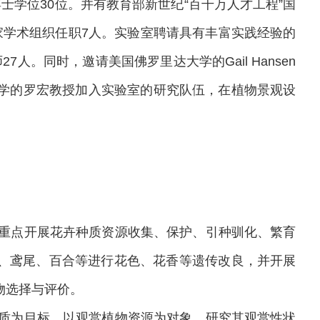
博士学位
30
位。
并
有教育部新世纪
“
百千万人才工程
”
国
家学术组织任职
7
人。
实验室聘请具有丰富实践经验的
师
27
人。同时，邀请美国佛罗里达大学的
Gail Hansen
学的罗宏教授加入实验室的研究队伍，在植物景观设
重点开展花卉种质资源收集、保护、引种驯化、繁育
、鸢尾、百合等进行花色、花香等遗传改良，并开展
物选择与评价。
质为目标，以观赏植物资源为对象，研究其观赏性状