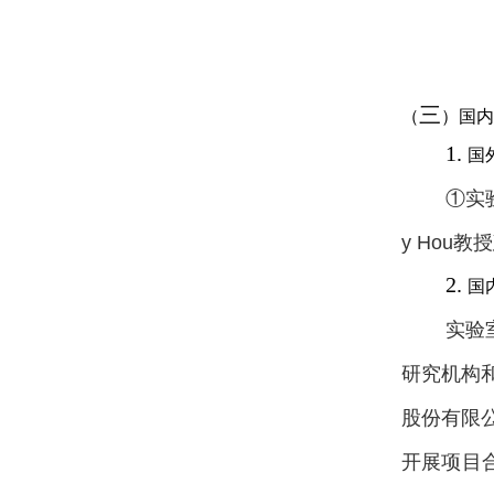
三
（
）国内
1.
国
①
实
y Hou
教授
2.
国
实验
研究机构
股份有限
开展项目