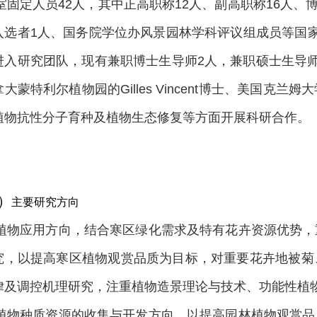
室固定人员
42
人，其中正高职称
1
2
人、副高职称
16
人、
入选者
1
人、
国务院学位办风景园林学科评议组成员等国
进入研究团队，现有兼职博士生导师
2
人，兼职硕士生导
拿大蒙特利尔植物园的
Gilles Vincent
博士、美国克兰姆大
植物抗性分子育种及植物生态修复等方面开展科研合作。
）
主要研究方向
植物应用方向，结合寒区绿化需求及特有花卉资源优势，
究，以提高寒区植物观赏品质为目标，对重要花卉地被菊
律及调控机理研究，注重植物造景理论与技术、功能性植
植物种质资源的收集与开发方向，以提高园林植物观赏品