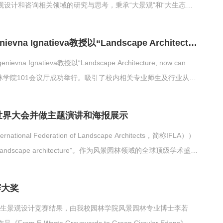
设计和咨询相关领域的研究与思考，秉承“大景观”和“大生态规
微更新治理、生态河流整治、城市艺创空间研究等各方面具有独特
了...
园林学院举办学术讲座——西澳大学Maria Evgenievna Ignatieva教授以“Landscape Architecture, now can save the planet?”为题进行交流分享
a Ignatieva教授以“Landscape Architecture, now can
业大学奥林学院101会议厅成功举行。吸引了校内相关专业师生及行业从业
ia教授便直指核心议题，引发了在场听众对风景园林行业使命与未
设计...
A世界大会并做主题演讲和海报展示
l Federation of Landscape Architects，简称IFLA））
scape architecture”。作为风景园林领域的全球顶级学术盛
和从业者参加会议。我院教师和学生代表赴法国南特参加本次学术
示...
赛大奖
球学生景观设计竞赛结果，由我校园林学院风景园林专业博士李若