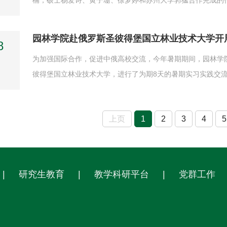
楠，硕士杨爱诗、黄子珊、徐梦婷和苏州大学郭猛合作完成的作品《From E-Wa
获景观规划类三等奖。该奖项全球仅评选出一、二、三等奖各一
是国际风景园林设计领域最具权威性和影响力的国际学生竞赛之一
园林学院赴俄罗斯圣彼得堡国立林业技术大学开
8
为加强国际合作，促进中俄高校交流，今年暑期期间，园林学
彼得堡国立林业技术大学，进行了为期8天的暑期实习实践交
参访等活动展开。学术交流：共探专业前沿，分享研究成果7月
式。圣彼得堡国立林业技术大学国际合作处处长TereshchenkoSvet
上页
1
2
3
4
5
|
研究生教育
|
教学科研平台
|
党群工作