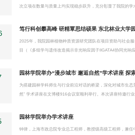
次立项在数量与质量上均实现稳步跃升，充分彰显了我院的学
全省哲学社会科学领域的重要科研平台，旨在聚焦省域发展重
我院获批的5个项目，均紧密围绕黑龙江省特色文旅发展、少数民
笃行科创攀高峰 研精覃思结硕果 东北林业大学园
6
2025年，我院园林植物种质资源研究团队在项目资助与社会
目（《多组学与遗传改造揭示非光响应因子IlGATA4协同光
32573063）；同时我院王玲、范丽娟、史恭发同志撰写的
相关观点内容被黑龙江省发展和改革委员会在省“十五五”规划纲要
园林学院举办“漫步城市 邂逅自然”学术讲座 
7
为搭建园林学科师生与行业前沿对话的桥梁，深化对城市生态景观
然” 学术讲座在文博楼916会议室顺利举行。本次讲座特邀
市生态与艺术融合的发展路径。讲座伊始，园林学院副院长毛
观专业总工程师，拥有教授级高级工程师职称，同时身兼中勘协风
园林学院举办学术讲座
5
钟律，上海市政总院专业总工程师，教授级高级工程师，兼任