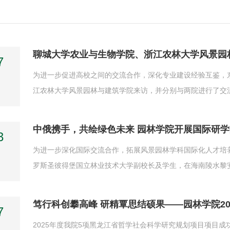
聊城大学农业与生物学院、浙江农林大学风景园
7
为进一步促进高校之间的交流合作，深化专业建设经验互鉴，
江农林大学风景园林与建筑学院来访，并分别与两院进行了交流
4人到访园林学院。座谈会上，两院教师就专业建设、专业定
习基地建设、产教融合协同育人、人才培养、师资队伍建设等不
中俄携手，共绘绿色未来 园林学院开展国际研
3
为进一步深化国际交流合作，拓展风景园林学科国际化人才培养路
罗斯圣彼得堡国立林业技术大学副校长及学生，在海南陵水黎
与热带园林生态”为主题的研学活动。此次活动集课程教学、
学为基：多维课程开启国际交流4月23日，研学活动正式启动。
7
2025年度我院5项黑龙江省哲学社会科学研究规划项目项目成