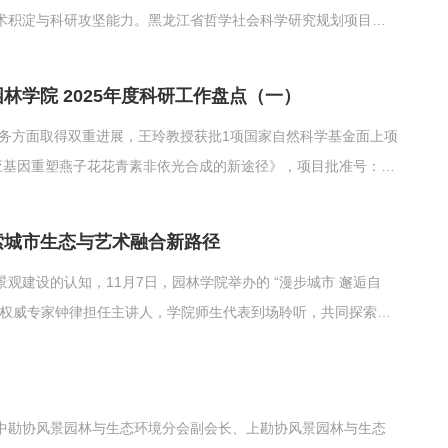
术积淀与科研攻坚能力。黑龙江省哲学社会科学研究规划项目是
大理论和现实问题，推动科研成果服务地方经济社会发展。此次
族文化保护...
林学院 2025年度科研工作盘点（一）
服务方面取得双重进展，王玲教授获批1项国家自然科学基金面上项
响应基因重塑燕子花花青素非依光合成的新途径》，项目批准号：
《关于加快推进黑龙江省林下观赏花卉资源产业化开发的研究报告》
编制中...
探索城市生态与艺术融合新路径
建设的认知，11月7日，园林学院举办的 “漫步城市 邂逅自
行业权威专家钟律担任主讲人，学院师生代表到场聆听，共同探索城
靓上台为现场师生隆重介绍主讲人：钟律，现任上海市政总院景
景园林...
中勘协风景园林与生态环境分会副会长、上勘协风景园林与生态