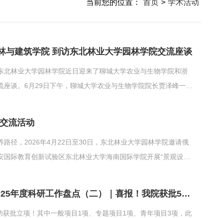
当前您的位置：
首页
>
学术活动
林与建筑学院 到访东北林业大学园林学院交流座谈
东北林业大学园林学院近日迎来了聊城大学农业与生物学院和浙
座谈。6月29日下午，聊城大学农业与生物学院院长贾泽峰一行
位、课程体系优化及特色方向、教学与科研、实践教学、校内外实
同方面进行了广泛而深入的探讨。...
学交流活动
径，2026年4月22日至30日，东北林业大学园林学院邀请俄
安国际教育创新试验区东北林业大学海南国际学院开展“景观设计
学术研讨、文化体验与实地考察于一体，取得了丰硕成果。一、以
在开营仪式与安全教育后，...
笃行科创攀高峰 研精覃思结硕果——园林学院2025年度科研工作盘点（二）｜喜报！我院获批5项黑龙江省哲学社会科学研究规划项目
功获批立项！其中一般项目1项、专题项目1项、青年项目3项，此