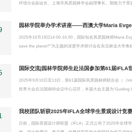
环境分会副会长、上海市风景园林学会副理事长。期致力于景观
划”相契合的设计理念，在城市滨水空间开发、城市公共空间
学术见解。陆续主持设计全国各地50余项重大工程设计项目。参与
9
2025年10月19日14:00-16:00，国际知名风景园林师Maria Evgenievn
save the planet?”为主题的深度学术研讨会在东北林
者到场聆听，现场座无虚席，交流气氛热烈。会议开始，Mar
来的深刻思考。他首先系统性地阐述了风景园林的三大核心支柱：
国际交流|园林学院师生赴法国参加第61届IFL
5
2025年9月10日至13日，第61届国际风景园林师联合会（（Internationa
世界大会在法国南特会议中心召开，本届大会主题为“Guiding land
会，本次大会吸引了全球约1400名风景园林领域的专家学者
会议，学院教师和博士研究生在大会分论坛发表主题演讲和海报展
我校团队斩获2025年IFLA全球学生景观设计竞
1
日前，国际景观设计师联盟（IFLA）正式公布了2025年全