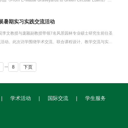
ste Graveyards to Green Circular Edens》荣
名。实现了我校在该国际竞赛中奖项零的突破。IFLA设计竞赛
，面向全球...
展暑期实习实践交流活动
院李文教授与庞颖副教授带领7名风景园林专业硕士研究生前往圣
流活动。此次访学围绕学术交流、联合课程设计、教学交流与实地
17日，圣彼得堡国立林业技术大学为此次交流活动举办了欢迎仪
lana介...
...
8
下页
|
学术活动
|
国际交流
|
学生服务