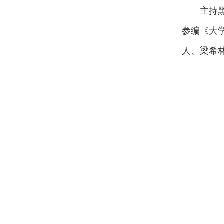
主持
参编《大
人、梁希