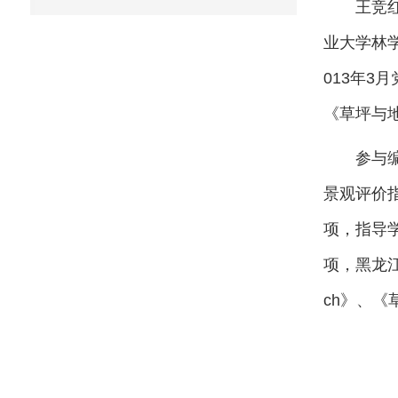
王竞
业大学林学
013年3
《草坪与
参与
景观评价
项，指导
项，黑龙江
ch》、