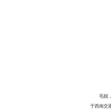
毛靓
于西南交