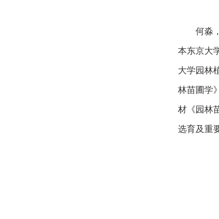
何淼，
本东京大学
大学园林植
林苗圃学
材《园林
选育及重