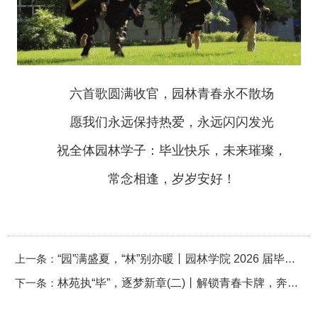
六首歌圆满收官，园林青春永不散场
愿我们永远保持热爱，永远闪闪发光
祝全体园林学子：毕业快乐，未来璀璨，
常念相逢，岁岁安好！
上一条：
“园”满盛夏，“林”别亦暖丨园林学院 2026 届毕业生欢送仪式圆满落幕！
下一条：
林苑执“毕”，逐梦新章(二)丨解锁青春卡牌，奔赴崭新征程