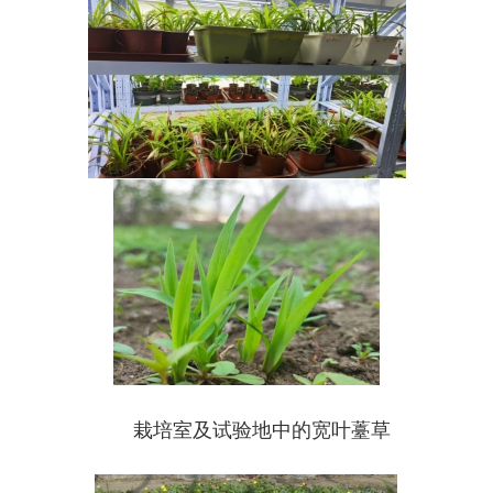
栽培室及试验地中的宽叶薹草