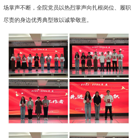
场掌声不断，全院党员以热烈掌声向扎根岗位、履职
尽责的身边优秀典型致以诚挚敬意。