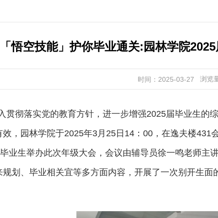
「悟空技能」护你毕业通关:园林学院202
浏览
时间：2025-03-27
入贯彻落实党的教育方针，进一步增强
2025
届毕业生的
有效，园林学院于
2025
年
3
月
25
日
14
：
00
，在逸夫楼
431
毕业生举办此次年级大会，会议由辅导员徐一鸣老师主讲
来规划、毕业相关宜等多方面内容，开展了一次别开生面