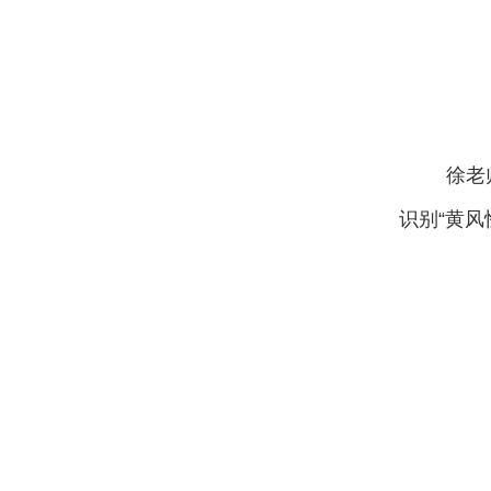
徐老
识别“黄