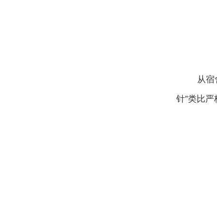
从宿
针”类比