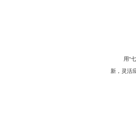
用
“
新，灵活