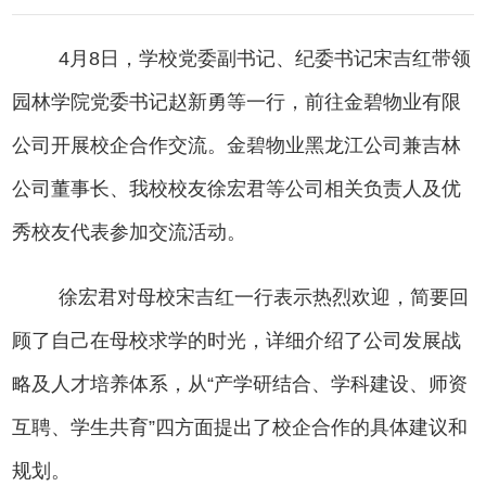
4
月
8
日，学校党委副书记、纪委书记宋吉红带领
园林学院党委书记赵新勇等一行，
前往
金碧物业有限
公司
开展
校企合作交流。金碧物业黑龙江
公司
兼吉林
公司
董事长
、
我校校友
徐宏君等
公司相关负责人
及优
秀校友代表
参加交流活动
。
徐宏君对
母校宋吉红
一行表示热烈欢迎，
简要回
顾了自己在母校求学的时光，
详细介绍了
公司
发展战
略及人才培养体系
，
从
“产学研结合、学科建设、师资
互聘、学生共育”四方面
提出了校企合作的具体建议和
规划。