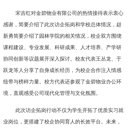
宋吉红对
金碧物业
有限公司的热情接待表示衷心
感谢，简要介绍了此次访企拓岗和学校总体情况
，
赵
新勇
简要介绍了园林学院的相关情况，
校企双方围绕
课程
建设、
专业发展、
科研成果、人才培养
、
产学研
协同创新等议题展开深入探讨。校友代表王丛龙、
于
跃龙
等人分享了自身成长经历，为校企合作注入情感
纽带与榜样力量。校方代表还参观了金碧物业办公环
境，直观感受
公司
现代化管理与文化氛围。
此次
访企拓岗行动
不仅为
学生
开拓了优质
实习
就
业岗位，更搭建了校企协同育人的长效平台。未来，