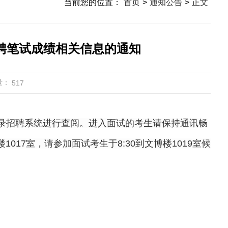
当前您的位置：
首页
>
通知公告
>
正文
聘笔试成绩相关信息的通知
量：
517
录招聘系统进行查阅。进入面试的考生请保持通讯畅
楼
1017
室，请参加面试考生于
8:
3
0到
文博楼
1019
室候