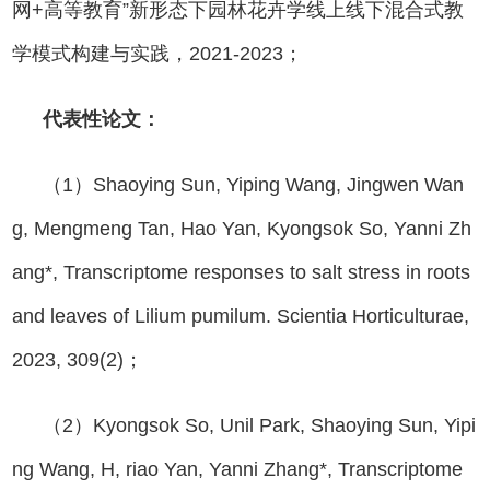
网+高等教育”新形态下园林花卉学线上线下混合式教
学模式构建与实践，2021-2023；
代表性论文：
（1）Shaoying Sun, Yiping Wang, Jingwen Wan
g, Mengmeng Tan, Hao Yan, Kyongsok So, Yanni Zh
ang*, Transcriptome responses to salt stress in roots
and leaves of Lilium pumilum. Scientia Horticulturae,
2023, 309(2)；
（2）Kyongsok So, Unil Park, Shaoying Sun, Yipi
ng Wang, H, riao Yan, Yanni Zhang*, Transcriptome