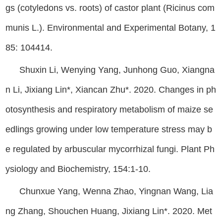
gs (cotyledons vs. roots) of castor plant (Ricinus com
munis L.). Environmental and Experimental Botany, 1
85: 104414.
Shuxin Li, Wenying Yang, Junhong Guo, Xiangna
n Li, Jixiang Lin*, Xiancan Zhu*. 2020. Changes in ph
otosynthesis and respiratory metabolism of maize se
edlings growing under low temperature stress may b
e regulated by arbuscular mycorrhizal fungi. Plant Ph
ysiology and Biochemistry, 154:1-10.
Chunxue Yang, Wenna Zhao, Yingnan Wang, Lia
ng Zhang, Shouchen Huang, Jixiang Lin*. 2020. Met