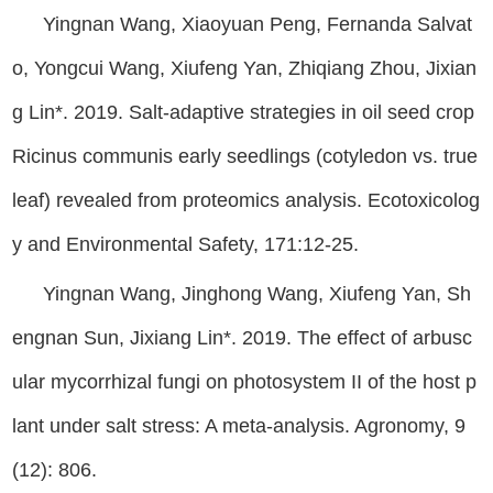
Yingnan Wang, Xiaoyuan Peng, Fernanda Salvat
o, Yongcui Wang, Xiufeng Yan, Zhiqiang Zhou, Jixian
g Lin*. 2019. Salt-adaptive strategies in oil seed crop
Ricinus communis early seedlings (cotyledon vs. true
leaf) revealed from proteomics analysis. Ecotoxicolog
y and Environmental Safety, 171:12-25.
Yingnan Wang, Jinghong Wang, Xiufeng Yan, Sh
engnan Sun, Jixiang Lin*. 2019. The effect of arbusc
ular mycorrhizal fungi on photosystem II of the host p
lant under salt stress: A meta-analysis. Agronomy, 9
(12): 806.