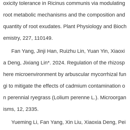
oxicity tolerance in Ricinus communis via modulating
root metabolic mechanisms and the composition and
quantity of root exudates. Plant Physiology and Bioch
emistry, 227, 110149.
Fan Yang, Jinji Han, Ruizhu Lin, Yuan Yin, Xiaoxi
a Deng, Jixiang Lin*. 2024. Regulation of the rhizosp
here microenvironment by arbuscular mycorrhizal fun
gi to mitigate the effects of cadmium contamination o
n perennial ryegrass (Lolium perenne L.). Microorgan
isms, 12, 2335.
Yueming Li, Fan Yang, Xin Liu, Xiaoxia Deng, Pei