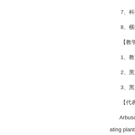
7
、科
8
、横
【教
1
、教
2
、黑
3
、黑
【代
Arbusc
ating plan