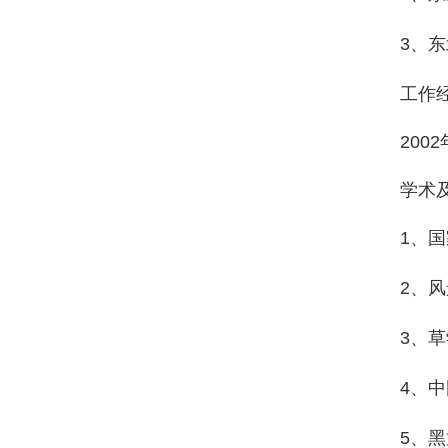
3
、东
工作
2002
学术
1
、国
2
、风
3
、草
4
、中
5
、黑