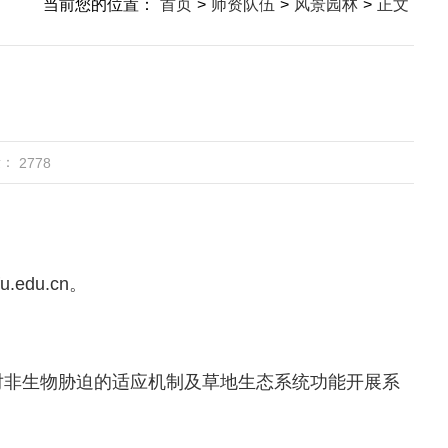
当前您的位置：
首页
>
师资队伍
>
风景园林
>
正文
量：
2778
u.edu.cn
。
对非生物胁迫的适应机制及草地生态系统功能开展系