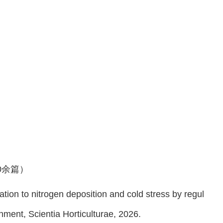
0
余篇）
on to nitrogen deposition and cold stress by regul
onment
,
Scientia Horticulturae
, 2026.