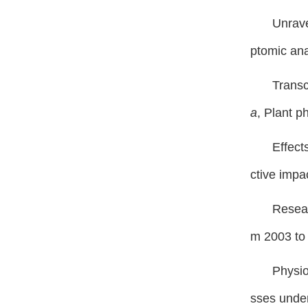
Unrave
ptomic an
Transc
a
,
Plant p
Effect
ctive impa
Resear
m 2003 to
Physio
sses under