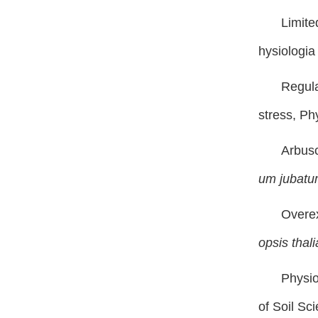
Limite
hysiologia
Regula
stress
, Ph
Arbusc
um jubat
Overex
opsis thal
Physio
of Soil Sc