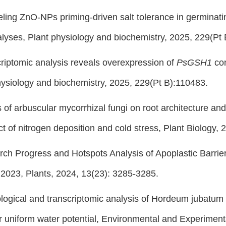
ling ZnO-NPs priming-driven salt tolerance in germinatin
alyses
,
Plant physiology and biochemistry,
2025,
229(Pt 
riptomic analysis reveals overexpression of
PsGSH1
con
hysiology and biochemistry,
2025,
229(Pt B):110483.
s of arbuscular mycorrhizal fungi on root architecture and
ct of nitrogen deposition and cold stress
,
Plant Biology
, 
ch Progress and Hotspots Analysis of Apoplastic Barriers
 2023
, Plants, 2024, 13(23): 3285-3285.
logical and transcriptomic analysis of Hordeum jubatum s
 uniform water potential, Environmental and Experiment