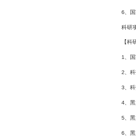
6
、国
科研
【科
1
、国
2、
3
、科
4
、黑
5
、黑
6
、黑