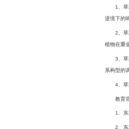
1、草
逆境下的
2
、草
植物在重
3、草
系构型的
4
、草
教育
1
、东
2
、东