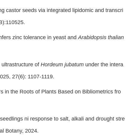
g castor seeds via integrated lipidomic and transcri
B):110525.
fers zinc tolerance in yeast and
Arabidopsis thalian
 ultrastructure of
Hordeum jubatum
under the intera
2025, 27(6): 1107-1119.
 in the Roots of Plants Based on Bibliometrics fro
eedlings ni response to salt, alkali and drought stre
al Botany, 2024.