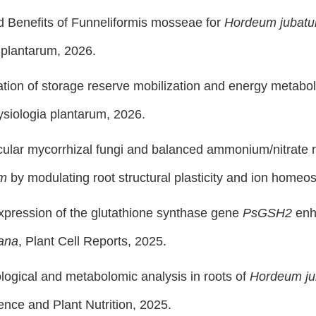
d Benefits of Funneliformis mosseae for
Hordeum jubat
 plantarum, 2026.
tion of storage reserve mobilization and energy metabol
ysiologia plantarum, 2026.
ular mycorrhizal fungi and balanced ammonium/nitrate ra
um
by modulating root structural plasticity and ion homeos
pression of the glutathione synthase gene
PsGSH2
enh
iana
,
Plant Cell Reports
, 2025.
logical and metabolomic analysis in roots of
Hordeum j
ience and Plant Nutrition
, 2025.