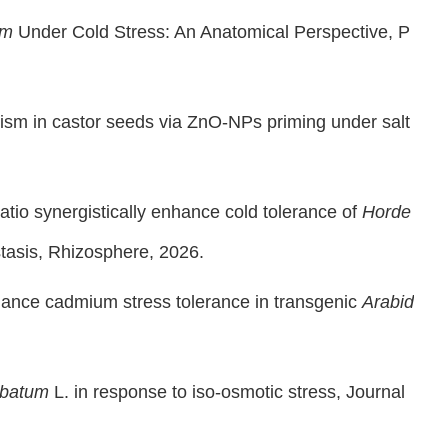
um
Under Cold Stress: An Anatomical Perspective
, P
ism in castor seeds via ZnO-NPs priming under salt
tio synergistically enhance cold tolerance of
Horde
tasis
, Rhizosphere, 2026.
ance cadmium stress tolerance in transgenic
Arabid
ubatum
L. in response to iso-osmotic stress
,
Journal